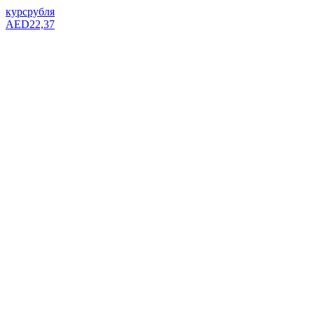
курс
рубля
AED
22,37