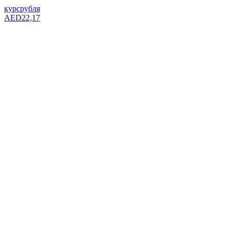
курс
рубля
AED
22,17