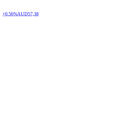
+0.56%
AUD
57,38