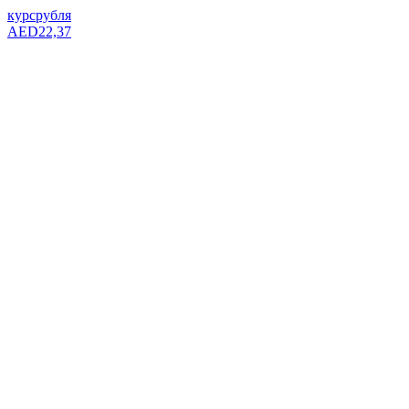
курс
рубля
AED
22,37