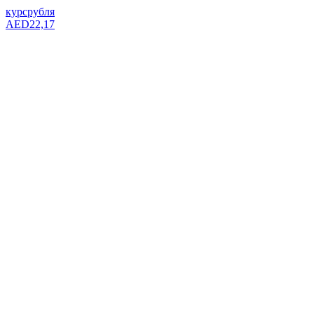
курс
рубля
AED
22,17