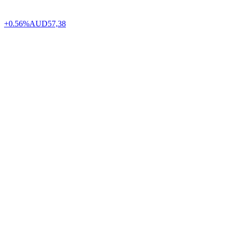
+0.56%
AUD
57,38