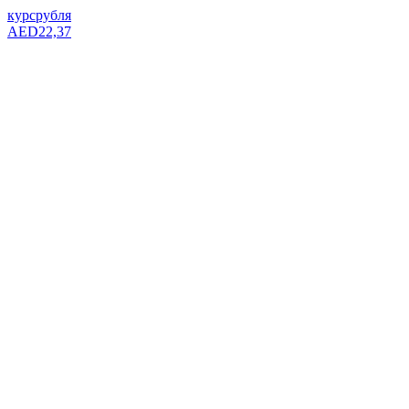
курс
рубля
AED
22,37