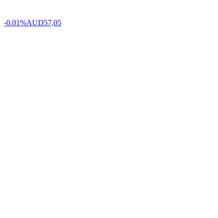
-0.01%
AUD
57,05