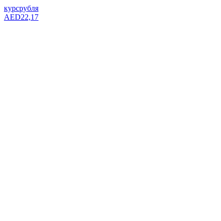
курс
рубля
AED
22,17