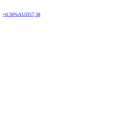
+0.56%
AUD
57,38