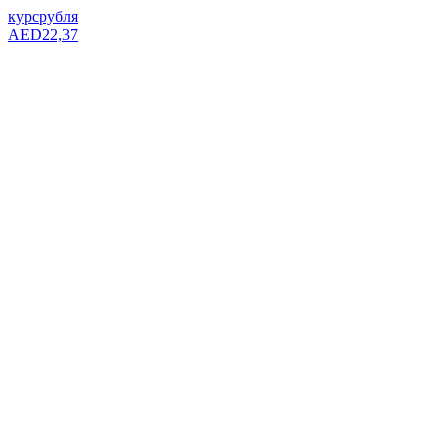
курс
рубля
AED
22,37