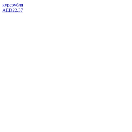
курс
рубля
AED
22,37