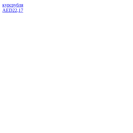
курс
рубля
AED
22,17