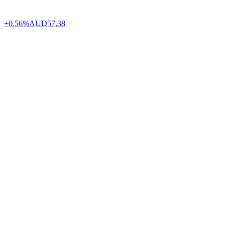
+0.56%
AUD
57,38