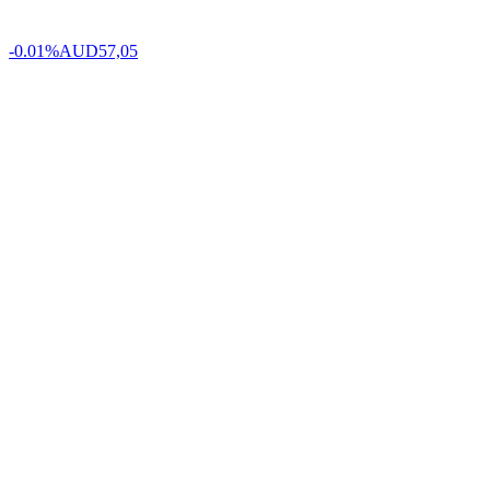
-0.01%
AUD
57,05