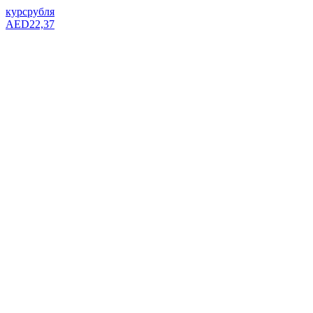
курс
рубля
AED
22,37