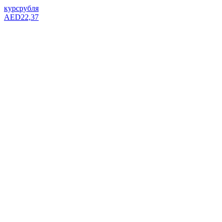
курс
рубля
AED
22,37