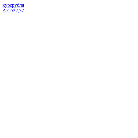
курс
рубля
AED
22,37