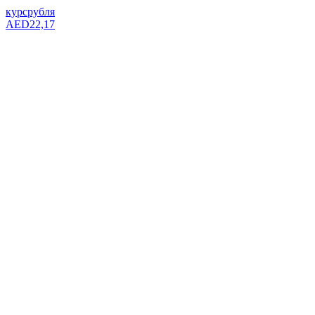
курс
рубля
AED
22,17