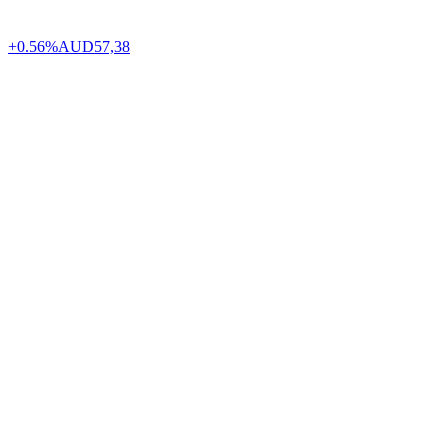
+0.56%
AUD
57,38