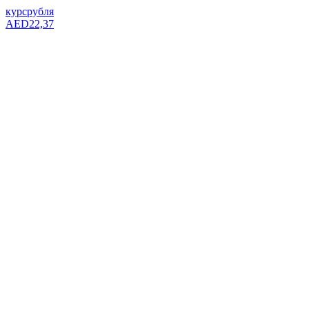
курс
рубля
AED
22,37