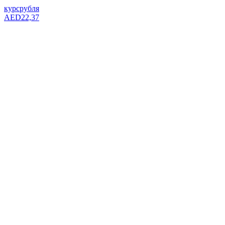
курс
рубля
AED
22,37