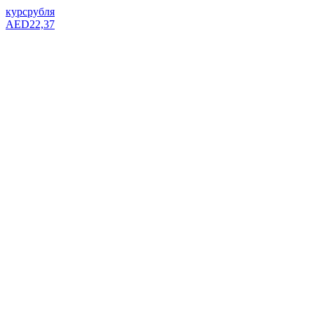
курс
рубля
AED
22,37