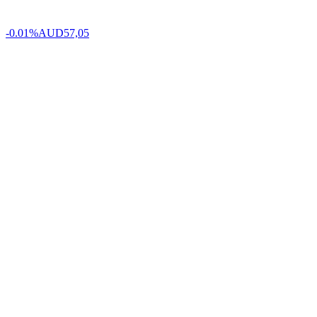
-0.01%
AUD
57,05