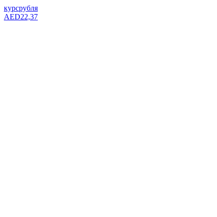
курс
рубля
AED
22,37