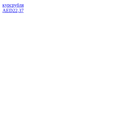
курс
рубля
AED
22,37