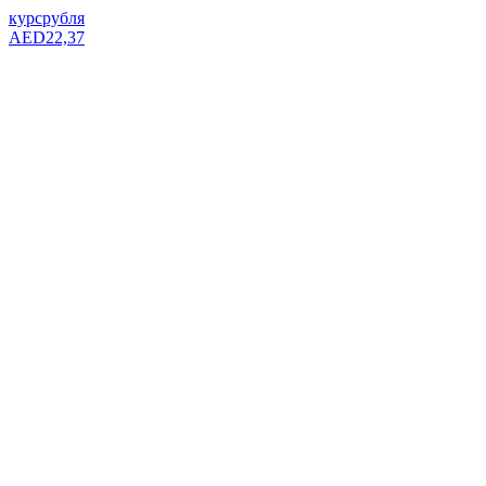
курс
рубля
AED
22,37