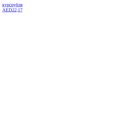
курс
рубля
AED
22,17