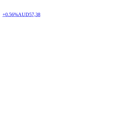
+0.56%
AUD
57,38