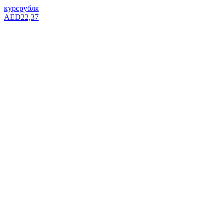
курс
рубля
AED
22,37