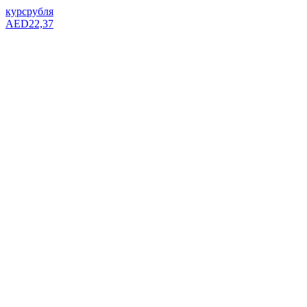
курс
рубля
AED
22,37