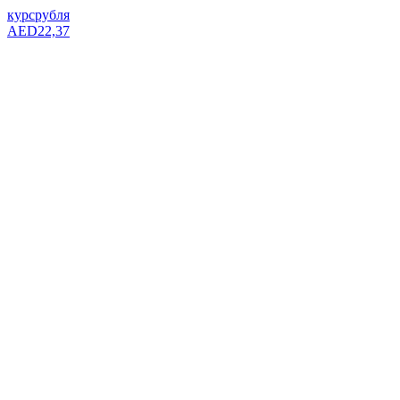
курс
рубля
AED
22,37