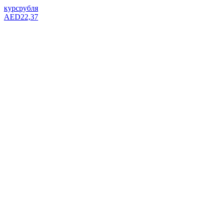
курс
рубля
AED
22,37