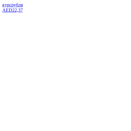
курс
рубля
AED
22,37