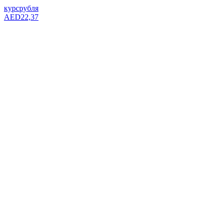
курс
рубля
AED
22,37