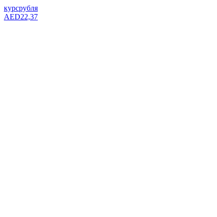
курс
рубля
AED
22,37