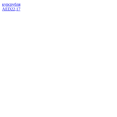
курс
рубля
AED
22,17