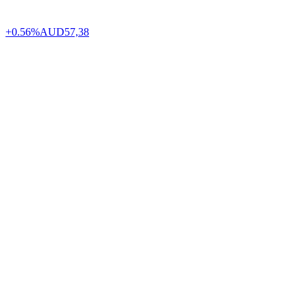
+0.56%
AUD
57,38