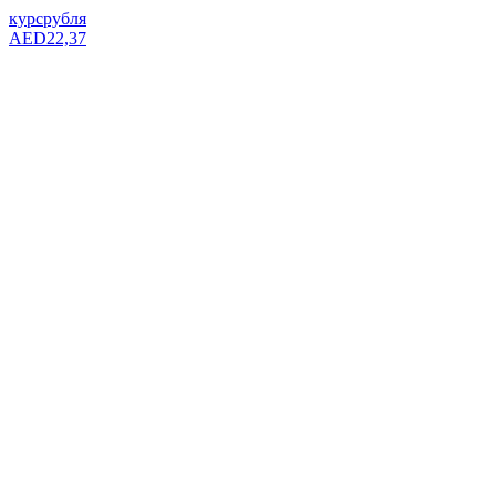
курс
рубля
AED
22,37