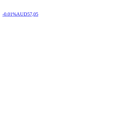
-0.01%
AUD
57,05