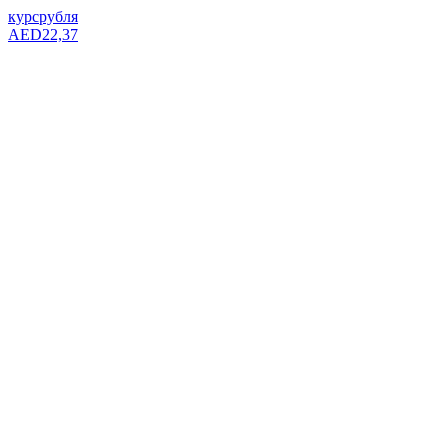
курс
рубля
AED
22,37