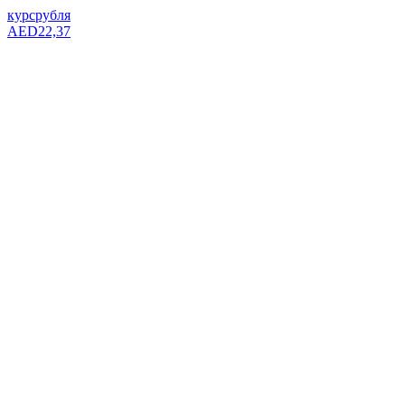
курс
рубля
AED
22,37