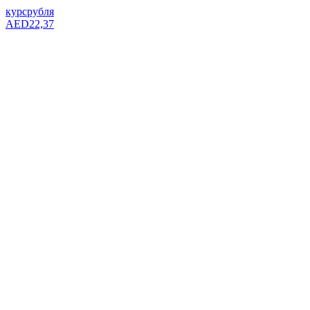
курс
рубля
AED
22,37