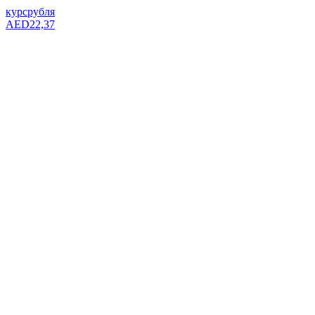
курс
рубля
AED
22,37