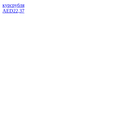
курс
рубля
AED
22,37