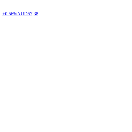
+0.56%
AUD
57,38