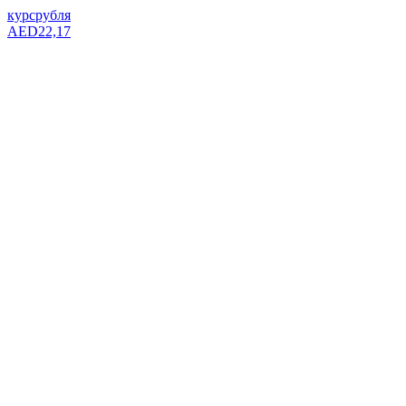
курс
рубля
AED
22,17