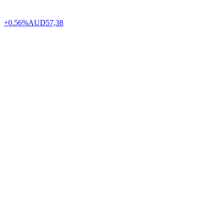
+0.56%
AUD
57,38