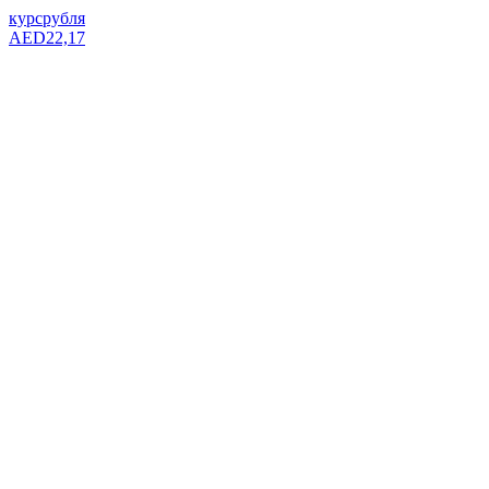
курс
рубля
AED
22,17