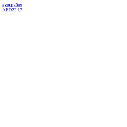
курс
рубля
AED
22,17