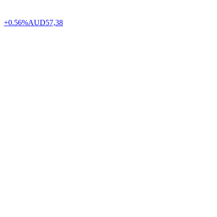
+0.56%
AUD
57,38