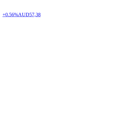
+0.56%
AUD
57,38