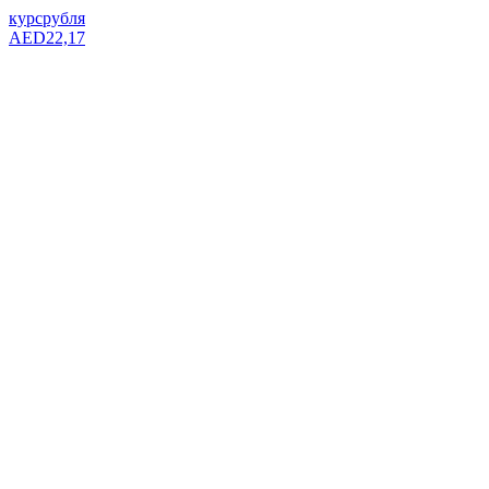
курс
рубля
AED
22,17