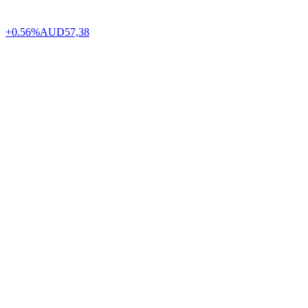
+0.56%
AUD
57,38