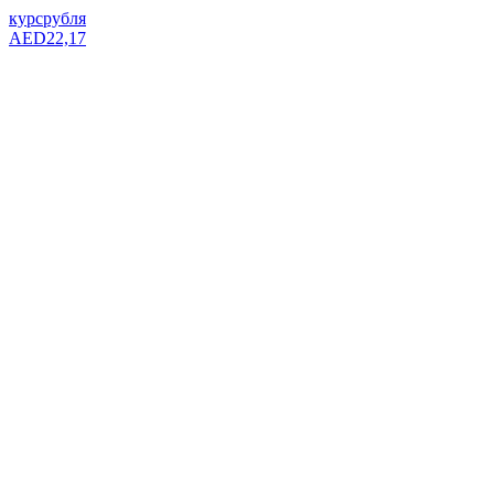
курс
рубля
AED
22,17