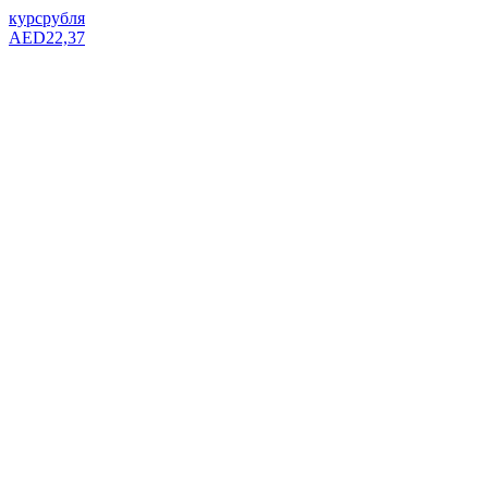
курс
рубля
AED
22,37