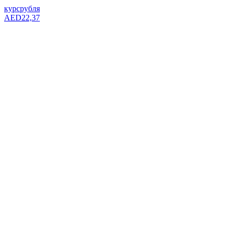
курс
рубля
AED
22,37