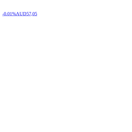
-0.01%
AUD
57,05