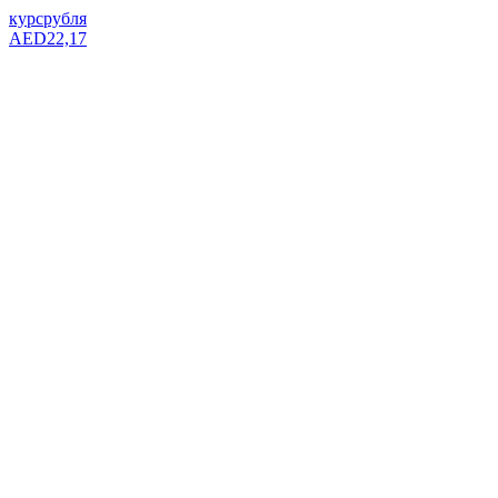
курс
рубля
AED
22,17