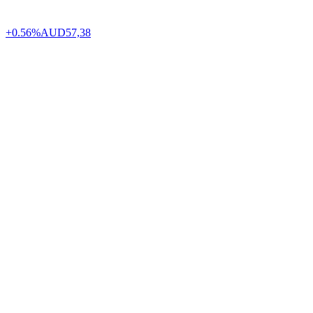
+0.56%
AUD
57,38