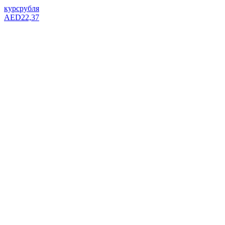
курс
рубля
AED
22,37