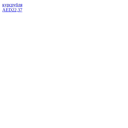
курс
рубля
AED
22,37