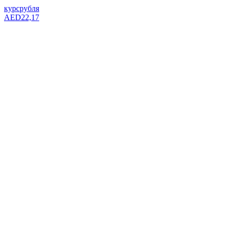
курс
рубля
AED
22,17