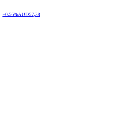
+0.56%
AUD
57,38